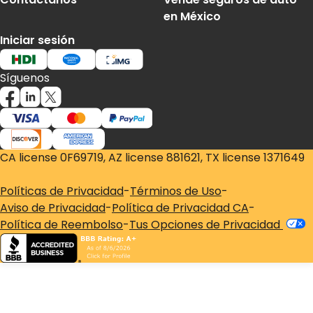
en México
Iniciar sesión
Síguenos
CA license 0F69719, AZ license 881621, TX license 1371649
Políticas de Privacidad
-
Términos de Uso
-
Aviso de Privacidad
-
Política de Privacidad CA
-
Política de Reembolso
-
Tus Opciones de Privacidad