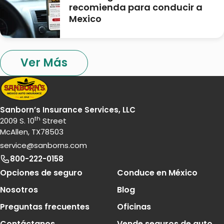
recomienda para conducir a
Mexico
Ver Más
Sanborn’s Insurance Services, LLC
th
2009 S. 10
Street
McAllen, TX78503
service@sanborns.com
800-222-0158
Footer Navigation
Opciones de seguro
Conduce en México
Nosotros
Blog
Preguntas frecuentes
Oficinas
Contáctanos
Vende seguros de auto