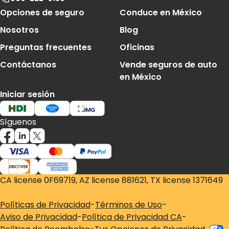
Footer Navigation
Opciones de seguro
Conduce en México
Nosotros
Blog
Preguntas frecuentes
Oficinas
Contáctanos
Vende seguros de auto
en México
Iniciar sesión
Síguenos
CA license 0F69719, AZ license 881621, TX license 1371649
Políticas de Privacidad
-
Términos de Uso
-
Aviso de Privacidad
-
Política de Privacidad CA
-