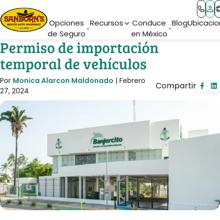
Main Navigation
Opciones
Recursos
Conduce
Blog
Ubicacio
de Seguro
en México
Permiso de importación
temporal de vehículos
Por
Monica Alarcon Maldonado
|
Febrero
Compartir
27, 2024