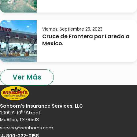
Viernes, Septiembre 29, 2023
Cruce de Frontera por Laredo a
Mexico.
Ver Más
Sanborn’s Insurance Services, LLC
th
2009 S. 10
Street
McAllen, TX78503
service@sanborns.com
800-222-0158