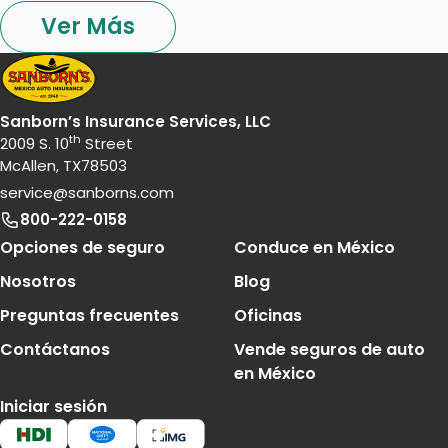
Ver Más
Sanborn’s Insurance Services, LLC
th
2009 S. 10
Street
McAllen, TX78503
service@sanborns.com
800-222-0158
Footer Navigation
Opciones de seguro
Conduce en México
Nosotros
Blog
Preguntas frecuentes
Oficinas
Contáctanos
Vende seguros de auto
en México
Iniciar sesión