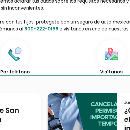
demos aclarar tus dudas sobre los requisitos necesarios 
 sin inconvenientes.
re con tus hijos, protégete con un seguro de auto mexic
llámanos al
800-222-0158
o visítanos en una de nuestras
Por teléfono
Visítanos
Ju
e San
¿
a
e
i