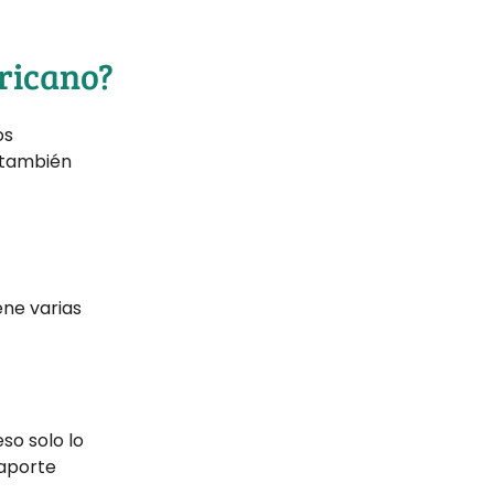
ericano?
os
 también
ene varias
so solo lo
saporte