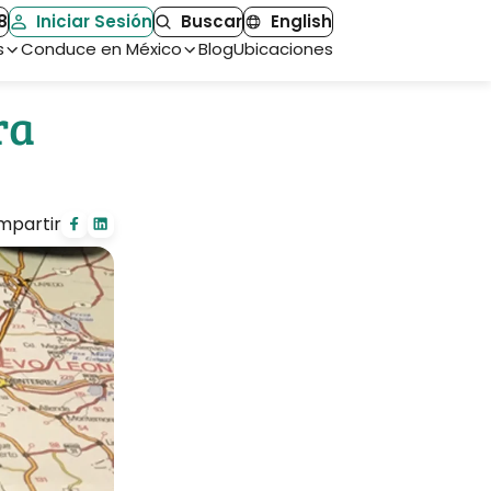
8
Iniciar Sesión
Buscar
English
s
Conduce en México
Blog
Ubicaciones
ra
mpartir