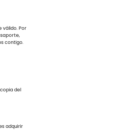
 válido. Por
asaporte,
os contigo.
 copia del
s adquirir