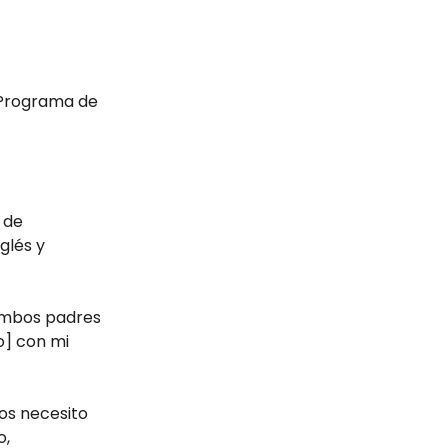
l Programa de
a de
glés y
 ambos padres
to] con mi
tos necesito
o,