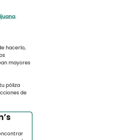
ijuana
.
de hacerlo,
los
 sean mayores
tu póliza
icciones de
n’s
encontrar